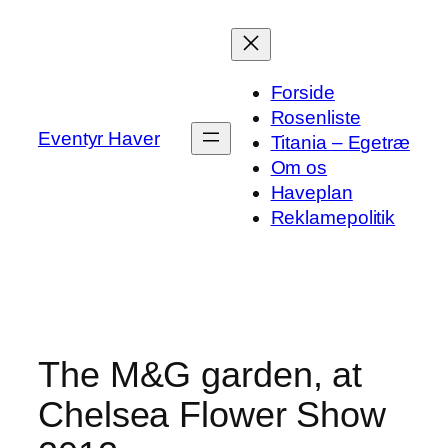
Spring
til
indhold
Forside
Rosenliste
Eventyr Haver
Titania – Egetræ
Om os
Haveplan
Reklamepolitik
The M&G garden, at
Chelsea Flower Show