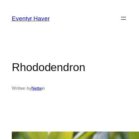
Spring
til
Eventyr Haver
indhold
Rhododendron
Written by
Nette
in