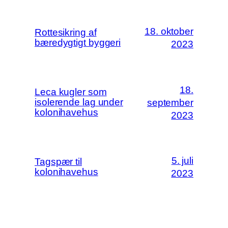
18. oktober
Rottesikring af
bæredygtigt byggeri
2023
18.
Leca kugler som
isolerende lag under
september
kolonihavehus
2023
5. juli
Tagspær til
kolonihavehus
2023