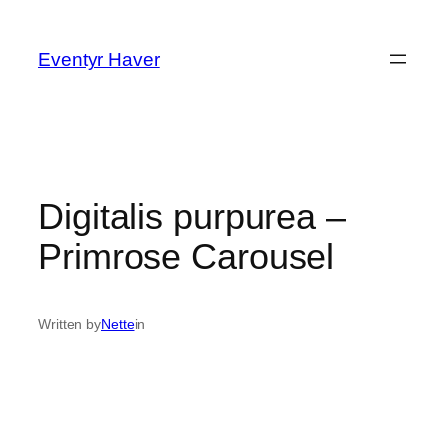
Spring
til
Eventyr Haver
indhold
Digitalis purpurea –
Primrose Carousel
Written by
Nette
in