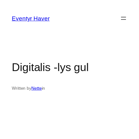
Spring
til
Eventyr Haver
indhold
Digitalis -lys gul
Written by
Nette
in