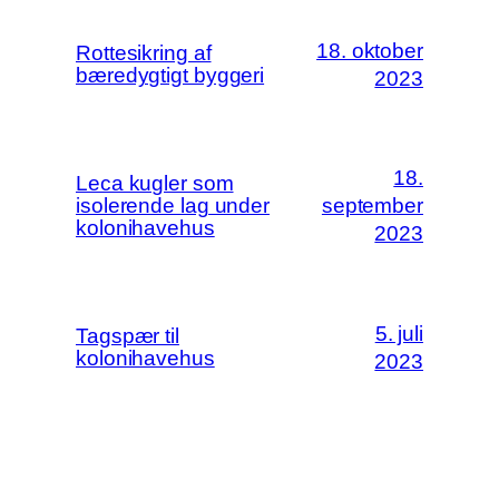
18. oktober
Rottesikring af
bæredygtigt byggeri
2023
18.
Leca kugler som
isolerende lag under
september
kolonihavehus
2023
5. juli
Tagspær til
kolonihavehus
2023