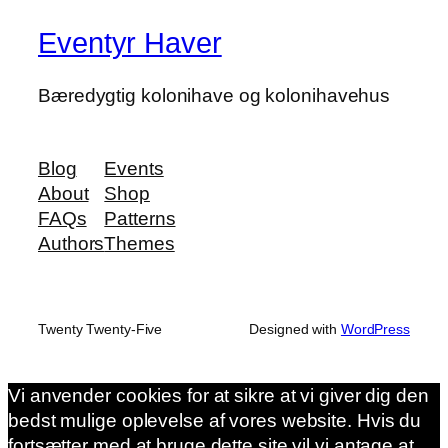
Eventyr Haver
Bæredygtig kolonihave og kolonihavehus
Blog
Events
About
Shop
FAQs
Patterns
Authors
Themes
Twenty Twenty-Five
Designed with
WordPress
Vi anvender cookies for at sikre at vi giver dig den
bedst mulige oplevelse af vores website. Hvis du
fortsætter med at bruge dette site vil vi antage at