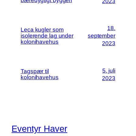
bæredygtigt byggeri
2023
18.
Leca kugler som
isolerende lag under
september
kolonihavehus
2023
5. juli
Tagspær til
kolonihavehus
2023
Eventyr Haver