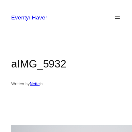
Spring
til
Eventyr Haver
indhold
aIMG_5932
Written by
Nette
in