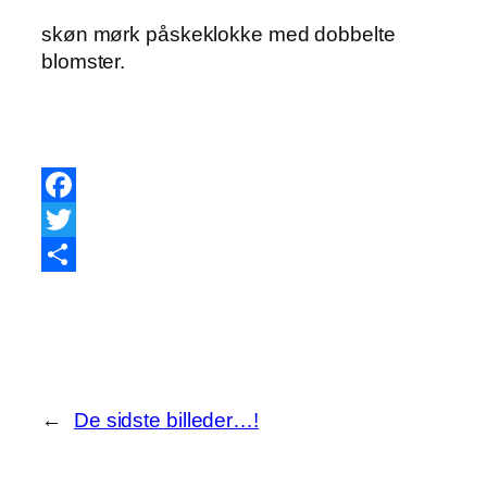
skøn mørk påskeklokke med dobbelte
blomster.
Facebook
Twitter
Share
←
De sidste billeder…!