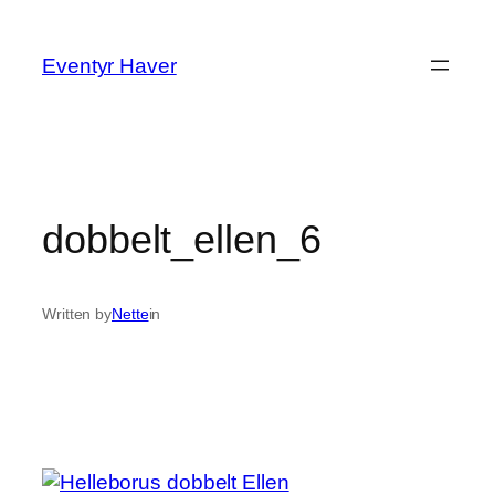
Spring
til
Eventyr Haver
indhold
dobbelt_ellen_6
Written by
Nette
in