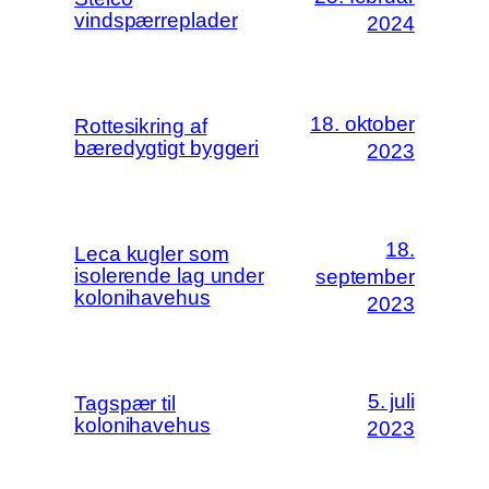
vindspærreplader
2024
18. oktober
Rottesikring af
bæredygtigt byggeri
2023
18.
Leca kugler som
isolerende lag under
september
kolonihavehus
2023
5. juli
Tagspær til
kolonihavehus
2023