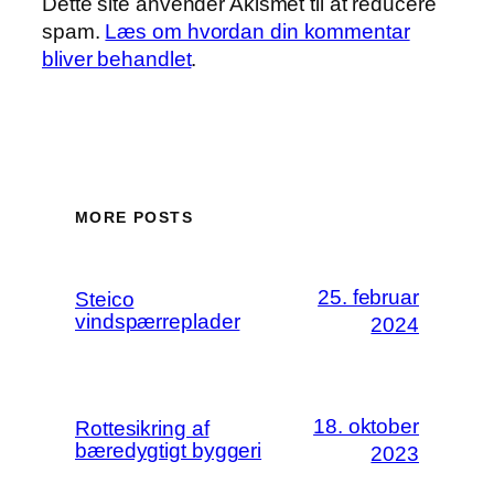
Dette site anvender Akismet til at reducere
spam.
Læs om hvordan din kommentar
bliver behandlet
.
MORE POSTS
25. februar
Steico
vindspærreplader
2024
18. oktober
Rottesikring af
bæredygtigt byggeri
2023