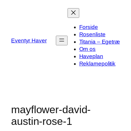
Spring
til
indhold
Forside
Rosenliste
Eventyr Haver
Titania – Egetræ
Om os
Haveplan
Reklamepolitik
mayflower-david-
austin-rose-1