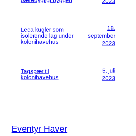
bæredygtigt byggeri
2023
18.
Leca kugler som
isolerende lag under
september
kolonihavehus
2023
5. juli
Tagspær til
kolonihavehus
2023
Eventyr Haver