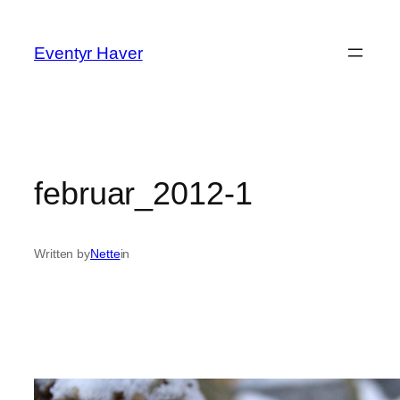
Spring
til
Eventyr Haver
indhold
februar_2012-1
Written by
Nette
in