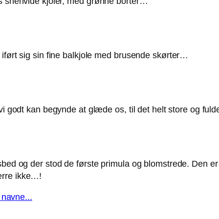
es snehvide kjoler, med grønne borter…
iført sig sin fine balkjole med brusende skørter…
vi godt kan begynde at glæde os, til det helt store og fuld
ndsbed og der stod de første primula og blomstrede. Den
ærre ikke…!