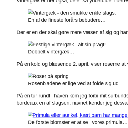
Vintergæk er her også, de er så yndefulde i der
En af de fineste forårs bebudere…
Der er en der skal gøre mere væsen af sig og har 
Dobbelt vintergæk…
På en kold og blæsende 2. april, viser roserne at 
Rosenbladene er lige ved at folde sig ud
På en tur rundt i haven kom jeg forbi mit surbu
bordeaux en af slagsen, navnet kender jeg desv
De første blomster er at se i vores primula…