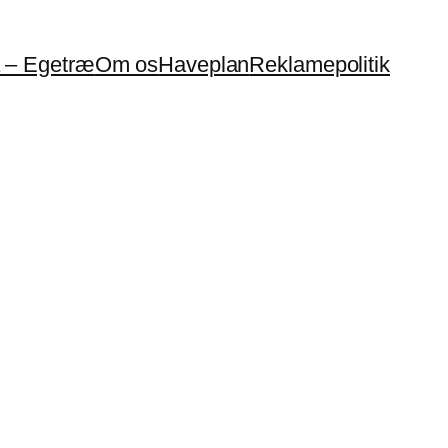
a – Egetræ
Om os
Haveplan
Reklamepolitik