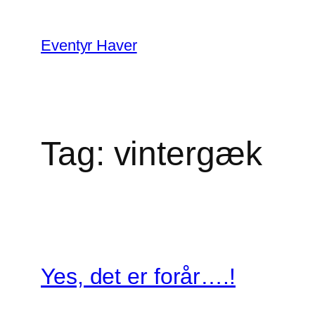
Spring
til
Eventyr Haver
indhold
Tag:
vintergæk
Yes, det er forår….!