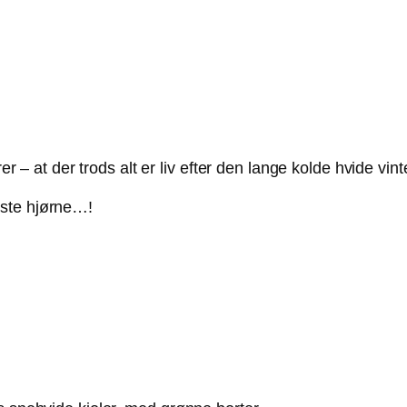
er – at der trods alt er liv efter den lange kolde hvide vint
æste hjørne…!