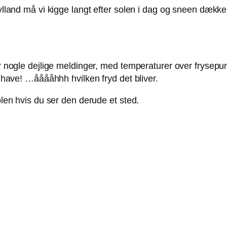
djylland må vi kigge langt efter solen i dag og sneen dæ
ar nogle dejlige meldinger, med temperaturer over frysepun
n have! …ååååhhh hvilken fryd det bliver.
olen hvis du ser den derude et sted.