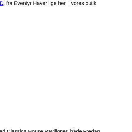
ED
, fra Eventyr Haver lige her i vores butik
ed Classica House Pavilloner, både Fredag,