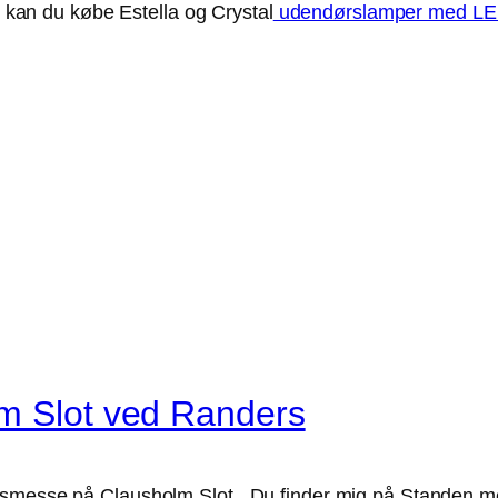
ve kan du købe Estella og Crystal
udendørslamper med L
lm Slot ved Randers
ilsmesse på Clausholm Slot. Du finder mig på Standen m