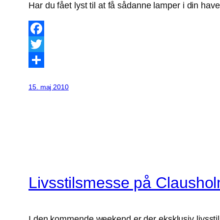
Har du fået lyst til at få sådanne lamper i din ha
Facebook
Twitter
Share
15. maj 2010
Livsstilsmesse på Clausho
I den kommende weekend er der eksklusiv livsst