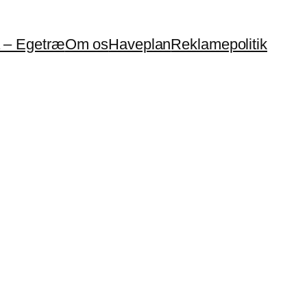
a – Egetræ
Om os
Haveplan
Reklamepolitik