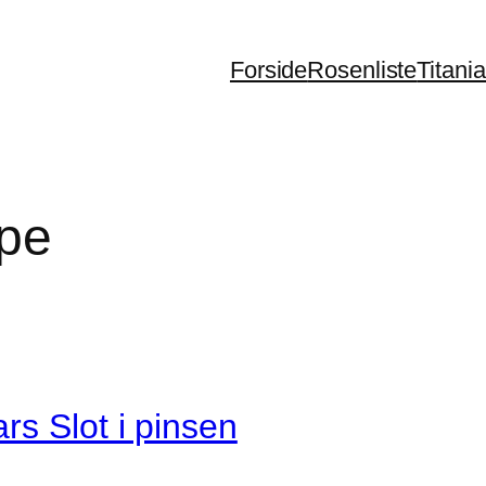
Forside
Rosenliste
Titani
pe
rs Slot i pinsen