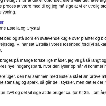
og heldigvis for at det er opfundet, ellers ville det have t
proces at være med til og jeg må sige at vi er utrolig s
elysning.
ne Estella og Crystal
et bed og stå som en svævende kugle over planter og blo
jrsdag. Vi har sat Estella i vores rosenbed fordi vi så ka
e.
 bruges på mange forskellige måder, jeg vil gå så langt o
vores nye indgangsparti, hvor den lyser op når vi kommer 
flere uger, den har sammen med Estella stået sin prøve mht.
tåle stenslag og spark, så går de i stykker, men det er der
un 2w/t og det vil sige at de bruger ca. for Kr 35,- om å