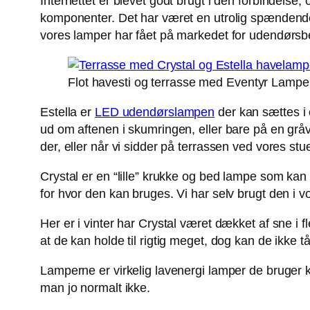
Internettet er blevet godt brugt i den forbindelse, 
komponenter. Det har været en utrolig spændende 
vores lamper har fået på markedet for udendørsb
Flot havesti og terrasse med Eventyr Lamper
Estella er
LED udendørslampen
der kan sættes i 
ud om aftenen i skumringen, eller bare på en gråve
der, eller når vi sidder på terrassen ved vores stu
Crystal er en “lille” krukke og bed lampe som kan
for hvor den kan bruges. Vi har selv brugt den i 
Her er i vinter har Crystal været dækket af sne i 
at de kan holde til rigtig meget, dog kan de ikke 
Lamperne er virkelig lavenergi lamper de bruger k
man jo normalt ikke.