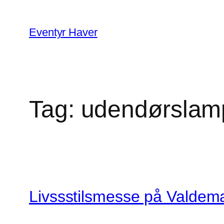
Spring
til
Eventyr Haver
indhold
Tag:
udendørslam
Livssstilsmesse på Valdema