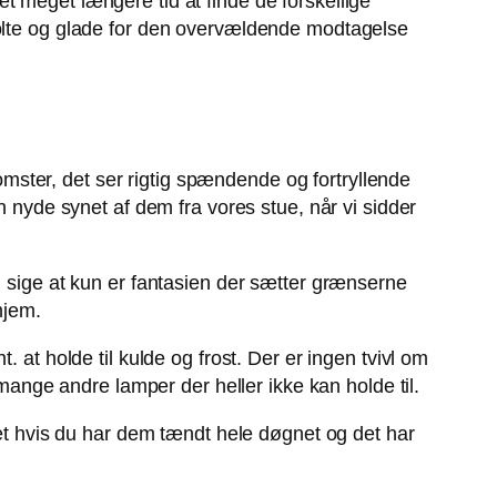
aget meget længere tid at finde de forskellige
tolte og glade for den overvældende modtagelse
mster, det ser rigtig spændende og fortryllende
n nyde synet af dem fra vores stue, når vi sidder
g sige at kun er fantasien der sætter grænserne
hjem.
 at holde til kulde og frost. Der er ingen tvivl om
 mange andre lamper der heller ikke kan holde til.
ret hvis du har dem tændt hele døgnet og det har