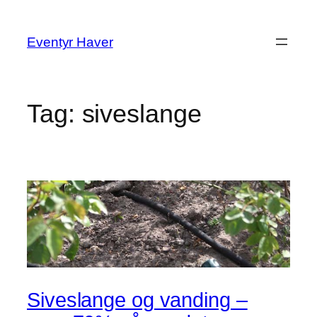
Spring
til
Eventyr Haver
indhold
Tag:
siveslange
Siveslange og vanding –