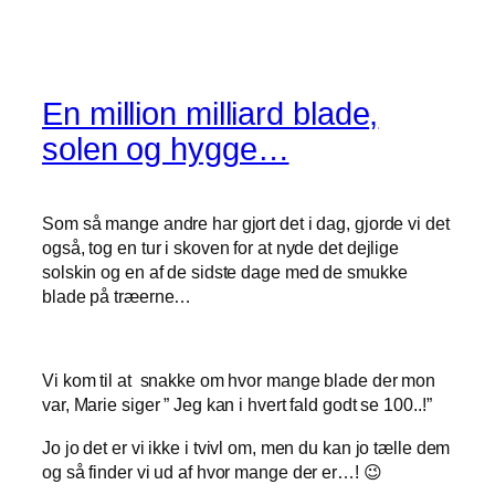
En million milliard blade,
solen og hygge…
Som så mange andre har gjort det i dag, gjorde vi det
også, tog en tur i skoven for at nyde det dejlige
solskin og en af de sidste dage med de smukke
blade på træerne…
Vi kom til at snakke om hvor mange blade der mon
var, Marie siger ” Jeg kan i hvert fald godt se 100..!”
Jo jo det er vi ikke i tvivl om, men du kan jo tælle dem
og så finder vi ud af hvor mange der er…! 😉