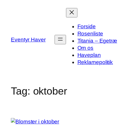
Spring
til
indhold
Forside
Rosenliste
Eventyr Haver
Titania – Egetræ
Om os
Haveplan
Reklamepolitik
Tag:
oktober