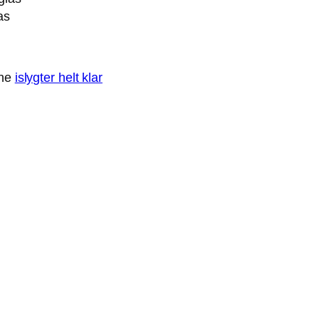
as
ine
islygter helt klar