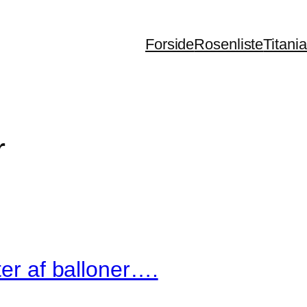
Forside
Rosenliste
Titani
r
ter af balloner….