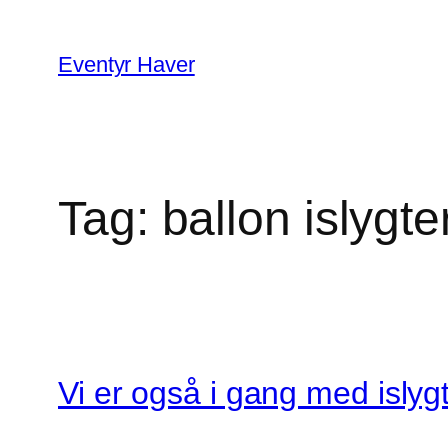
Spring
til
Eventyr Haver
indhold
Tag:
ballon islygte
Vi er også i gang med islyg