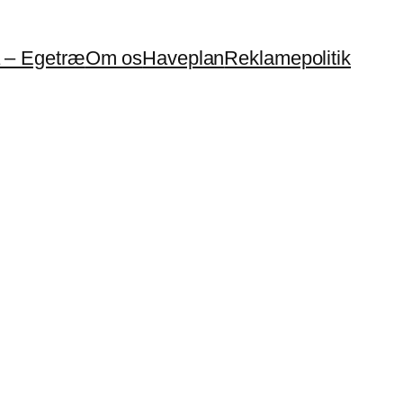
a – Egetræ
Om os
Haveplan
Reklamepolitik