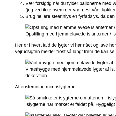
Vær forsigtig når du fylder ballonerne med v
(jeg ved ikke hvem der var mest våd, køkken
Brug hellere stearinlys en fyrfadslys, da de
Opstilling med hjemmelavede islanterner / is
Her er i hvert fald de lygter vi har nået og lave h
vejrudsigten melder frost så langt frem de kan se.
Vinterhygge med hjemmelavede lygter af is, 
dekoration
Aftenstemning med islygterne
Islygterne når mørket er faldet på. Hyggelig