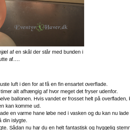
d hjæl af en skål der står med bunden i
utte af….
e luft i den for at få en fin ensartet overflade.
 36 timer alt afhængig af hvor meget det fryser udenfor.
elve ballonen. Hvis vandet er frosset helt på overfladen,
onen kan komme ud.
 lade en varme hane løbe ned i vasken og du kan nu lade 
 din islygte.
n lygte. Sådan nu har du en helt fantastisk og hyggelig ste