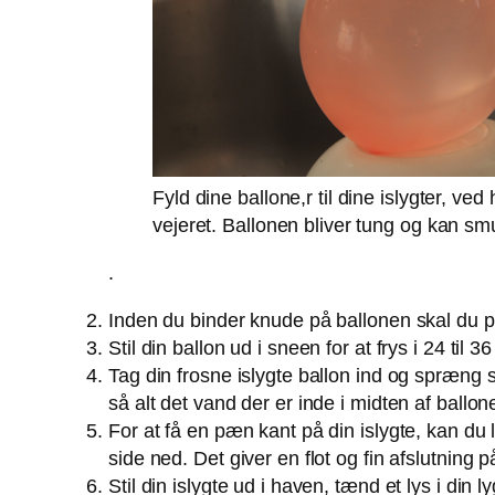
Fyld dine ballone,r til dine islygter, ve
vejeret. Ballonen bliver tung og kan sm
.
Inden du binder knude på ballonen skal du pust
Stil din ballon ud i sneen for at frys i 24 til
Tag din frosne islygte ballon ind og spræng s
så alt det vand der er inde i midten af ball
For at få en pæn kant på din islygte, kan du
side ned. Det giver en flot og fin afslutning på
Stil din islygte ud i haven, tænd et lys i di