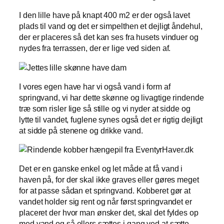
I den lille have på knapt 400 m2 er der også lavet
plads til vand og det er simpelthen et dejligt åndehul,
der er placeres så det kan ses fra husets vinduer og
nydes fra terrassen, der er lige ved siden af.
I vores egen have har vi også vand i form af
springvand, vi har dette skønne og livagtige rindende
træ som risler lige så stille og vi nyder at sidde og
lytte til vandet, fuglene synes også det er rigtig dejligt
at sidde på stenene og drikke vand.
Det er en ganske enkel og let måde at få vand i
haven på, for der skal ikke graves eller gøres meget
for at passe sådan et springvand. Kobberet gør at
vandet holder sig rent og når først springvandet er
placeret der hvor man ønsker det, skal det fyldes op
med vand og så ellers sættes i gang ved at sætte