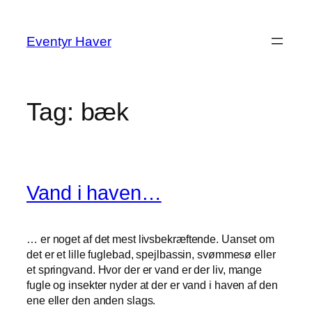
Spring
til
Eventyr Haver
indhold
Tag:
bæk
Vand i haven…
… er noget af det mest livsbekræftende. Uanset om
det er et lille fuglebad, spejlbassin, svømmesø eller
et springvand. Hvor der er vand er der liv, mange
fugle og insekter nyder at der er vand i haven af den
ene eller den anden slags.