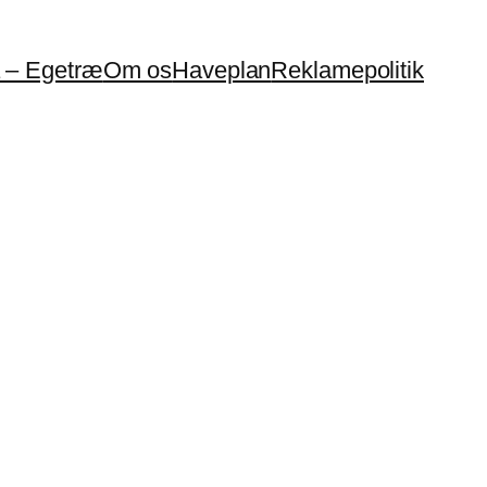
a – Egetræ
Om os
Haveplan
Reklamepolitik