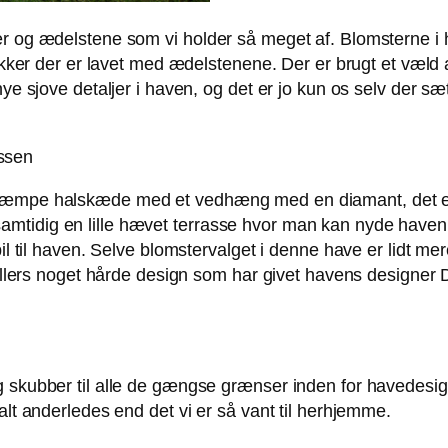
r og ædelstene som vi holder så meget af. Blomsterne i h
mykker der er lavet med ædelstenene. Der er brugt et væld
nye sjove detaljer i haven, og det er jo kun os selv der 
 kæmpe halskæde med et vedhæng med en diamant, det er 
mtidig en lille hævet terrasse hvor man kan nyde haven 
il til haven. Selve blomstervalget i denne have er lidt mer
et ellers noget hårde design som har givet havens designe
g skubber til alle de gængse grænser inden for havedesign
alt anderledes end det vi er så vant til herhjemme.