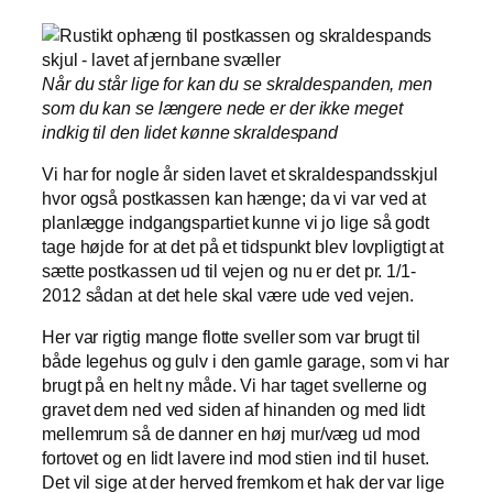
Når du står lige for kan du se skraldespanden, men
som du kan se længere nede er der ikke meget
indkig til den lidet kønne skraldespand
Vi har for nogle år siden lavet et skraldespandsskjul
hvor også postkassen kan hænge; da vi var ved at
planlægge indgangspartiet kunne vi jo lige så godt
tage højde for at det på et tidspunkt blev lovpligtigt at
sætte postkassen ud til vejen og nu er det pr. 1/1-
2012 sådan at det hele skal være ude ved vejen.
Her var rigtig mange flotte sveller som var brugt til
både legehus og gulv i den gamle garage, som vi har
brugt på en helt ny måde. Vi har taget svellerne og
gravet dem ned ved siden af hinanden og med lidt
mellemrum så de danner en høj mur/væg ud mod
fortovet og en lidt lavere ind mod stien ind til huset.
Det vil sige at der herved fremkom et hak der var lige