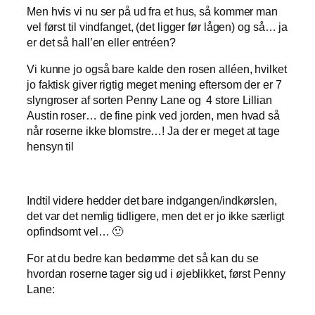
Men hvis vi nu ser på ud fra et hus, så kommer man
vel først til vindfanget, (det ligger før lågen) og så… ja
er det så hall’en eller entréen?
Vi kunne jo også bare kalde den rosen alléen, hvilket
jo faktisk giver rigtig meget mening eftersom der er 7
slyngroser af sorten Penny Lane og 4 store Lillian
Austin roser… de fine pink ved jorden, men hvad så
når roserne ikke blomstre…! Ja der er meget at tage
hensyn til
Indtil videre hedder det bare indgangen/indkørslen,
det var det nemlig tidligere, men det er jo ikke særligt
opfindsomt vel… 🙂
For at du bedre kan bedømme det så kan du se
hvordan roserne tager sig ud i øjeblikket, først Penny
Lane: