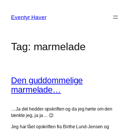
Spring
til
Eventyr Haver
indhold
Tag:
marmelade
Den guddommelige
marmelade…
…Ja det hedder opskriften og da jeg hørte om den
tænkte jeg, ja ja… 😉
Jeg har fået opskriften fra Birthe Lund-Jensen og