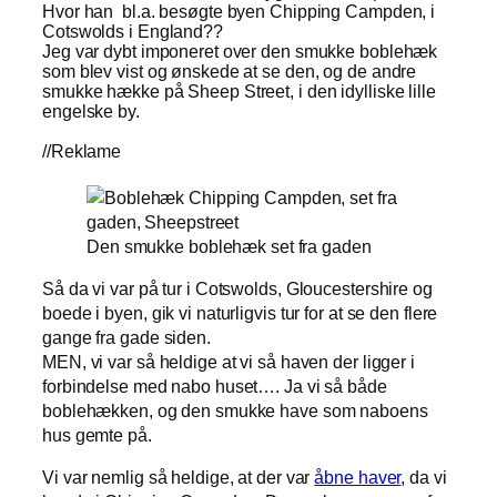
Hvor han bl.a. besøgte byen Chipping Campden, i
Cotswolds i England??
Jeg var dybt imponeret over den smukke boblehæk
som blev vist og ønskede at se den, og de andre
smukke hække på Sheep Street, i den idylliske lille
engelske by.
//Reklame
Den smukke boblehæk set fra gaden
Så da vi var på tur i Cotswolds, Gloucestershire og
boede i byen, gik vi naturligvis tur for at se den flere
gange fra gade siden.
MEN, vi var så heldige at vi så haven der ligger i
forbindelse med nabo huset…. Ja vi så både
boblehækken, og den smukke have som naboens
hus gemte på.
Vi var nemlig så heldige, at der var
åbne haver
, da vi