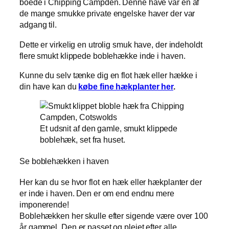
boede i Chipping Campden. Denne have var en af
de mange smukke private engelske haver der var
adgang til.
Dette er virkelig en utrolig smuk have, der indeholdt
flere smukt klippede boblehække inde i haven.
Kunne du selv tænke dig en flot hæk eller hække i
din have kan du
købe fine hækplanter her
.
Et udsnit af den gamle, smukt klippede
boblehæk, set fra huset.
Se boblehækken i haven
Her kan du se hvor flot en hæk eller hækplanter der
er inde i haven. Den er om end endnu mere
imponerende!
Boblehækken her skulle efter sigende være over 100
år gammel. Den er passet og plejet efter alle