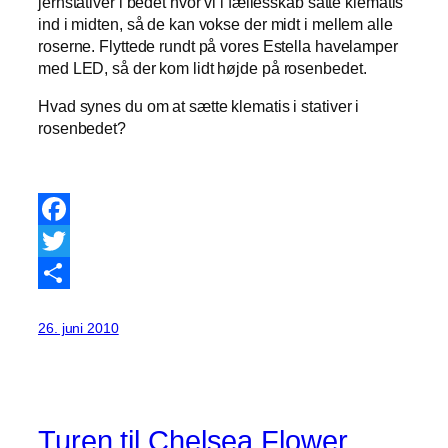
jernstativer i bedet hvor vi i fællesskab satte klematis
ind i midten, så de kan vokse der midt i mellem alle
roserne. Flyttede rundt på vores Estella havelamper
med LED, så der kom lidt højde på rosenbedet.
Hvad synes du om at sætte klematis i stativer i
rosenbedet?
Facebook
Twitter
Share
26. juni 2010
Turen til Chelsea Flower