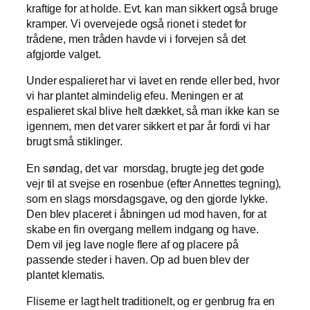
kraftige for at holde. Evt. kan man sikkert også bruge
kramper. Vi overvejede også rionet i stedet for
trådene, men tråden havde vi i forvejen så det
afgjorde valget.
Under espalieret har vi lavet en rende eller bed, hvor
vi har plantet almindelig efeu. Meningen er at
espalieret skal blive helt dækket, så man ikke kan se
igennem, men det varer sikkert et par år fordi vi har
brugt små stiklinger.
En søndag, det var morsdag, brugte jeg det gode
vejr til at svejse en rosenbue (efter Annettes tegning),
som en slags morsdagsgave, og den gjorde lykke.
Den blev placeret i åbningen ud mod haven, for at
skabe en fin overgang mellem indgang og have.
Dem vil jeg lave nogle flere af og placere på
passende steder i haven. Op ad buen blev der
plantet klematis.
Fliserne er lagt helt traditionelt, og er genbrug fra en