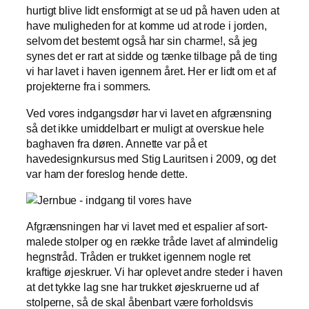
hurtigt blive lidt ensformigt at se ud på haven uden at
have muligheden for at komme ud at rode i jorden,
selvom det bestemt også har sin charme!, så jeg
synes det er rart at sidde og tænke tilbage på de ting
vi har lavet i haven igennem året. Her er lidt om et af
projekterne fra i sommers.
Ved vores indgangsdør har vi lavet en afgrænsning
så det ikke umiddelbart er muligt at overskue hele
baghaven fra døren. Annette var på et
havedesignkursus med Stig Lauritsen i 2009, og det
var ham der foreslog hende dette.
Afgrænsningen har vi lavet med et espalier af sort-
malede stolper og en række tråde lavet af almindelig
hegnstråd. Tråden er trukket igennem nogle ret
kraftige øjeskruer. Vi har oplevet andre steder i haven
at det tykke lag sne har trukket øjeskruerne ud af
stolperne, så de skal åbenbart være forholdsvis