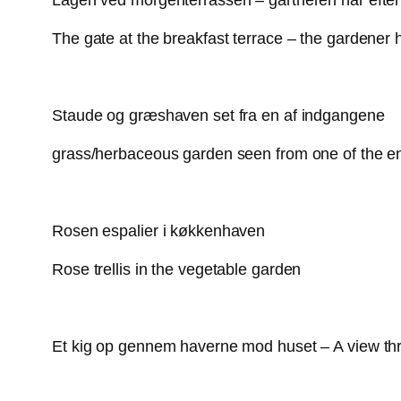
Lågen ved morgenterrassen – gartneren har efterl
The gate at the breakfast terrace – the gardener ha
Staude og græshaven set fra en af indgangene
grass/herbaceous garden seen from one of the e
Rosen espalier i køkkenhaven
Rose trellis in the vegetable garden
Et kig op gennem haverne mod huset – A view th