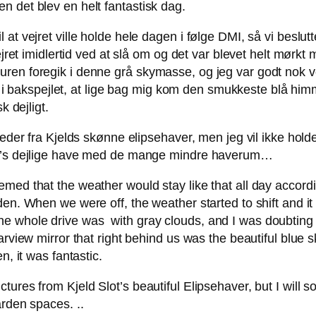
n det blev en helt fantastisk dag.
t vejret ville holde hele dagen i følge DMI, så vi beslutt
ejret imidlertid ved at slå om og det var blevet helt mørkt
ren foregik i denne grå skymasse, og jeg var godt nok v
 jeg i bakspejlet, at lige bag mig kom den smukkeste blå 
k dejligt.
leder fra Kjelds skønne elipsehaver, men jeg vil ikke holde
lot’s dejlige have med de mange mindre haverum…
med that the weather would stay like that all day accord
en. When we were off, the weather started to shift and i
he whole drive was with gray clouds, and I was doubtin
arview mirror that right behind us was the beautiful blue
n, it was fantastic.
ures from Kjeld Slot’s beautiful Elipsehaver, but I will s
arden spaces. ..