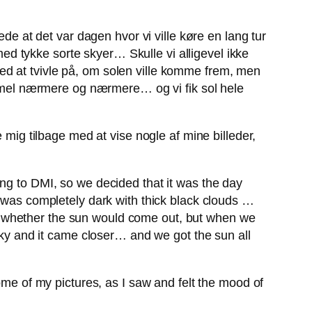
ede at det var dagen hvor vi ville køre en lang tur
 med tykke sorte skyer… Skulle vi alligevel ikke
ed at tvivle på, om solen ville komme frem, men
himmel nærmere og nærmere… og vi fik sol hele
 mig tilbage med at vise nogle af mine billeder,
ing to DMI, so we decided that it was the day
t was completely dark with thick black clouds …
g whether the sun would come out, but when we
 sky and it came closer… and we got the sun all
ome of my pictures, as I saw and felt the mood of