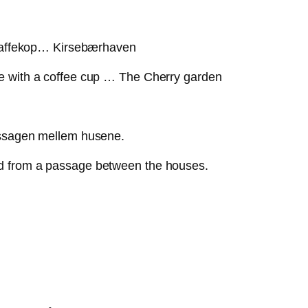
n kaffekop… Kirsebærhaven
e with a coffee cup … The Cherry garden
assagen mellem husene.
d from a passage between the houses.