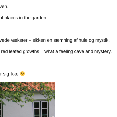
aven.
l places in the garden.
øvede vækster – sikken en stemning af hule og mystik.
h red leafed growths – what a feeling cave and mystery.
r sig ikke