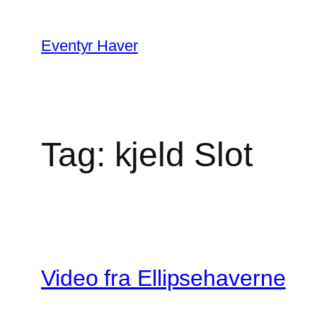
Spring
til
Eventyr Haver
indhold
Tag:
kjeld Slot
Video fra Ellipsehaverne