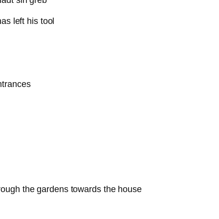
adt sin greb
s left his tool
ntrances
rough the gardens towards the house