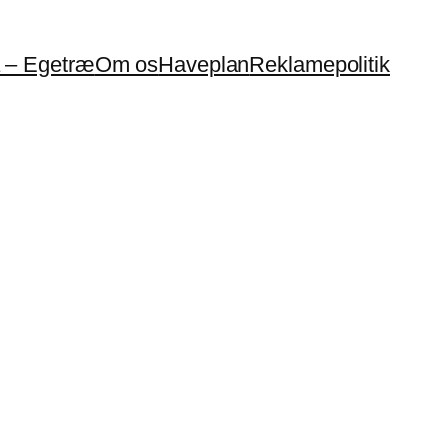
a – Egetræ
Om os
Haveplan
Reklamepolitik