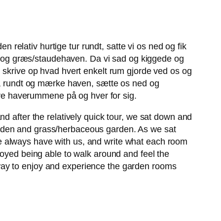
n relativ hurtige tur rundt, satte vi os ned og fik
 og græs/staudehaven. Da vi sad og kiggede og
g skrive op hvad hvert enkelt rum gjorde ved os og
 gå rundt og mærke haven, sætte os ned og
leve haverummene på og hver for sig.
d after the relatively quick tour, we sat down and
arden and grass/herbaceous garden. As we sat
e always have with us, and write what each room
joyed being able to walk around and feel the
ce way to enjoy and experience the garden rooms