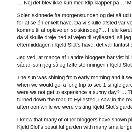
… Nej det blev ikke kun med klip klapper på…! Me
Solen skinnede fra morgenstunden og det så ud til a
for at se én enkelt have. Da vi skulle afsted var v
komme til at opleve en solskinsdag?… Hele køretu
da vi skulle dreje ned af vejen til Hyllested, så
eftermiddagen i Kjeld Slot’s have, det var fantastis
Jeg ved, at mange af I andre bloggere har vist bil
sådan som jeg så og følte stemningen i Kjeld S
The sun was shining from early morning and it see
when we would go a long trip to see 1 single gard
were we not get to experience a sunny day? … T
turned down the road to Hyllested, I saw in the re
afternoon while we were visiting Kjeld Slot’s garde
I know that many of other bloggers have shown pict
Kjeld Slot’s beautiful garden with many smaller g