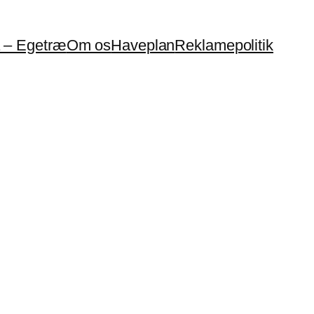
a – Egetræ
Om os
Haveplan
Reklamepolitik