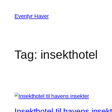
Spring
til
Eventyr Haver
indhold
Tag:
insekthotel
Insekthotel til havens insek