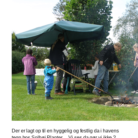
Der er lagt op til en hyggelig og festlig da i havens
tegn hos Solhøj Planter… Vi ses da gør vi ikke ?