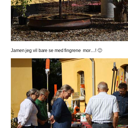
Jamen jeg vil bare se med fingrene mor…! 🙂