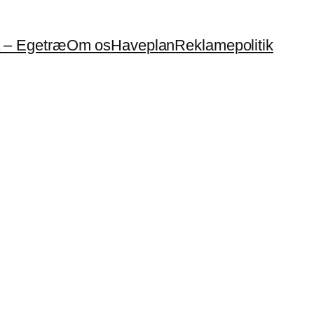
a – Egetræ
Om os
Haveplan
Reklamepolitik