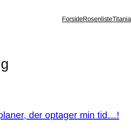
Forside
Rosenliste
Titani
ng
laner, der optager min tid…!