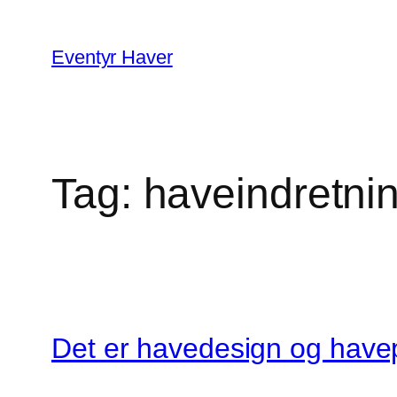
Spring
til
Eventyr Haver
indhold
Tag:
haveindretni
Det er havedesign og havep