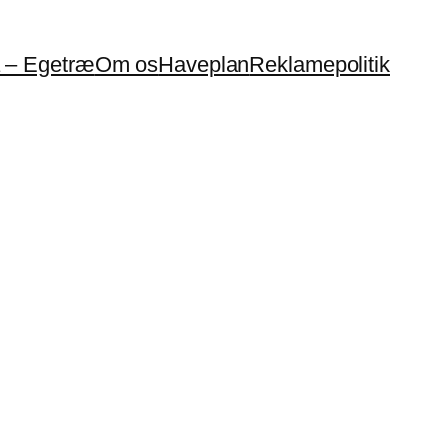
a – Egetræ
Om os
Haveplan
Reklamepolitik