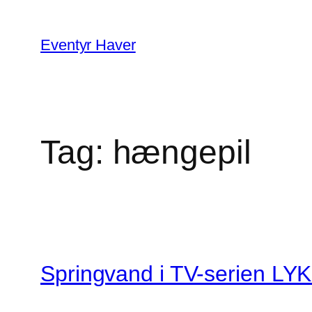
Spring
til
Eventyr Haver
indhold
Tag:
hængepil
Springvand i TV-serien LY