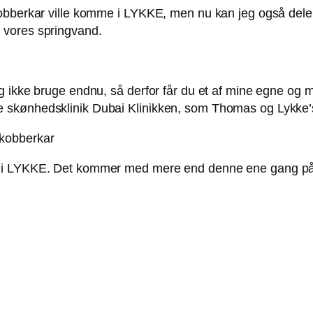
obberkar ville komme i LYKKE, men nu kan jeg også dele d
 vores springvand.
 ikke bruge endnu, så derfor får du et af mine egne og må
kønhedsklinik Dubai Klinikken, som Thomas og Lykke’s f
d i LYKKE. Det kommer med mere end denne ene gang på 