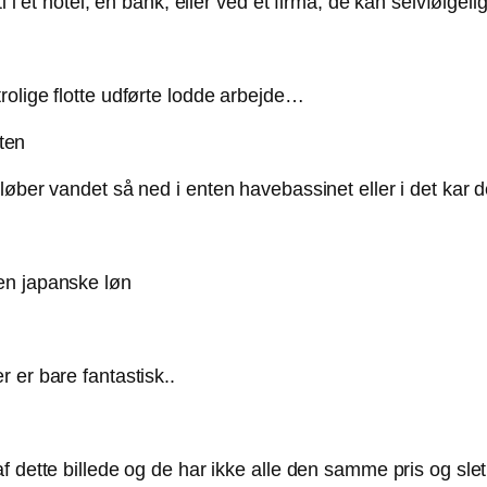
ti i et hotel, en bank, eller ved et firma, de kan selvfølg
rolige flotte udførte lodde arbejde…
løber vandet så ned i enten havebassinet eller i det kar 
en japanske løn
 er bare fantastisk..
f dette billede og de har ikke alle den samme pris og slet