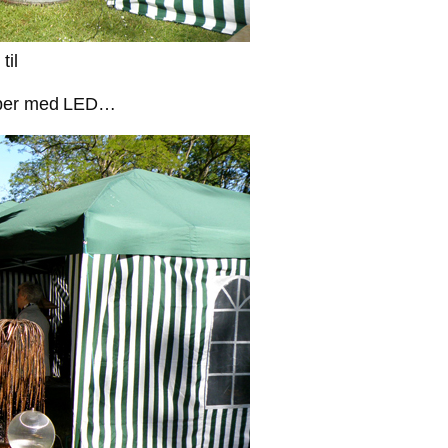
til
amper med LED…