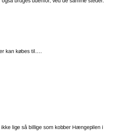
elig også bruges udenfor, ved de samme steder.
der kan købes til….
 ikke lige så billige som kobber Hængepilen i