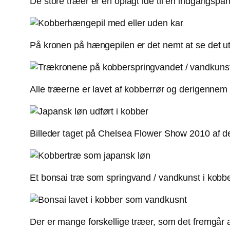
De store træer er en oplagt ide til en indgangspar
På kronen på hængepilen er det nemt at se det ut
Alle træerne er lavet af kobberrør og derigennem 
Billeder taget på Chelsea Flower Show 2010 af d
Et bonsai træ som springvand / vandkunst i kobber
Der er mange forskellige træer, som det fremgår a