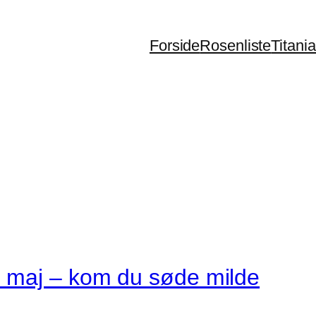
Forside
Rosenliste
Titani
 maj – kom du søde milde