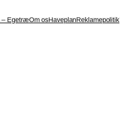
a – Egetræ
Om os
Haveplan
Reklamepolitik