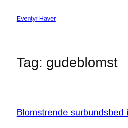
Spring
til
Eventyr Haver
indhold
Tag:
gudeblomst
Blomstrende surbundsbed i