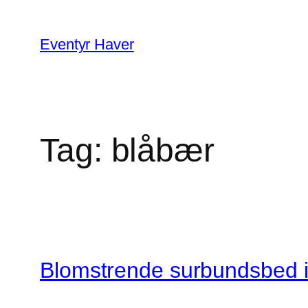
Spring
til
Eventyr Haver
indhold
Tag:
blåbær
Blomstrende surbundsbed i