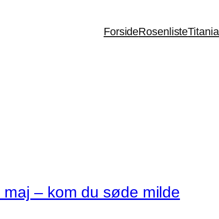
Forside
Rosenliste
Titani
 maj – kom du søde milde