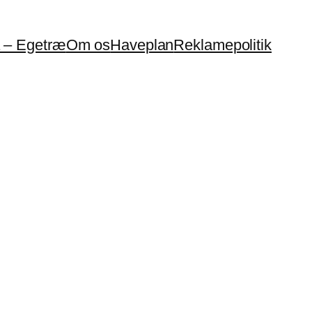
a – Egetræ
Om os
Haveplan
Reklamepolitik