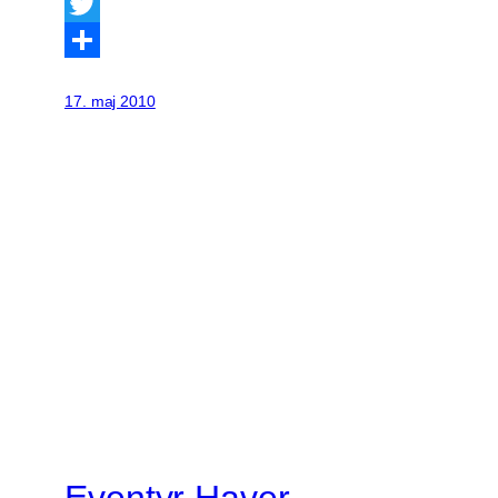
Facebook
Twitter
Share
17. maj 2010
Eventyr Haver