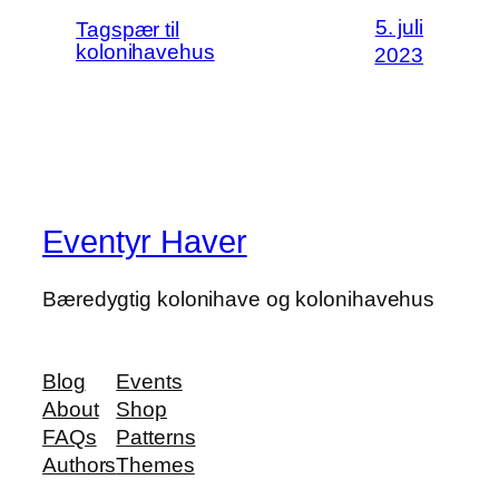
5. juli
Tagspær til
kolonihavehus
2023
Eventyr Haver
Bæredygtig kolonihave og kolonihavehus
Blog
Events
About
Shop
FAQs
Patterns
Authors
Themes