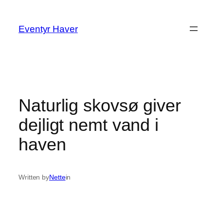
Spring
til
Eventyr Haver
indhold
Naturlig skovsø giver
dejligt nemt vand i
haven
Written by
Nette
in