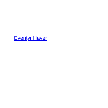
Spring
til
indhold
Eventyr Haver