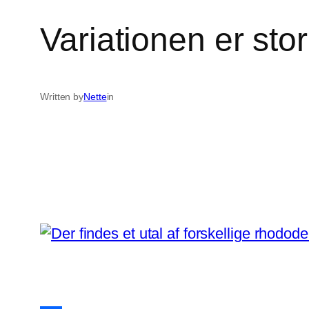
Variationen er sto
Written by
Nette
in