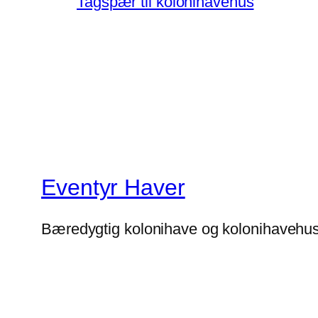
Tagspær til kolonihavehus
Eventyr Haver
Bæredygtig kolonihave og kolonihavehu