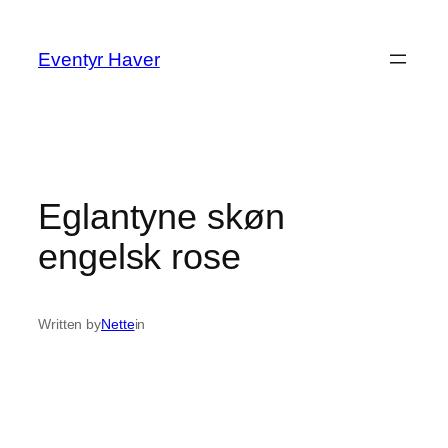
Spring
til
Eventyr Haver
indhold
Eglantyne skøn
engelsk rose
Written by
Nette
in