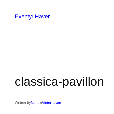
Spring
til
Eventyr Haver
indhold
classica-pavillon
Written by
Nette
in
Vinterhaven