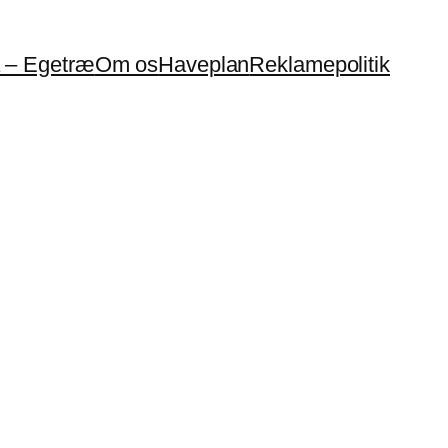
a – Egetræ
Om os
Haveplan
Reklamepolitik