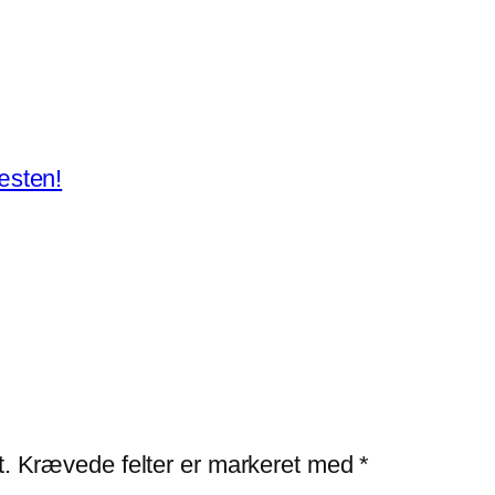
æsten!
t.
Krævede felter er markeret med
*