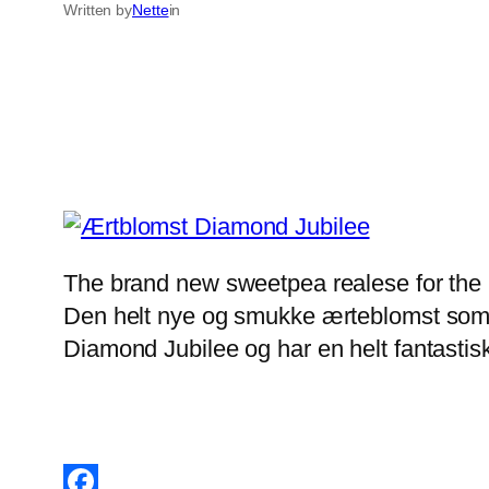
Written by
Nette
in
The brand new sweetpea realese for the
Den helt nye og smukke ærteblomst som er
Diamond Jubilee og har en helt fantastis