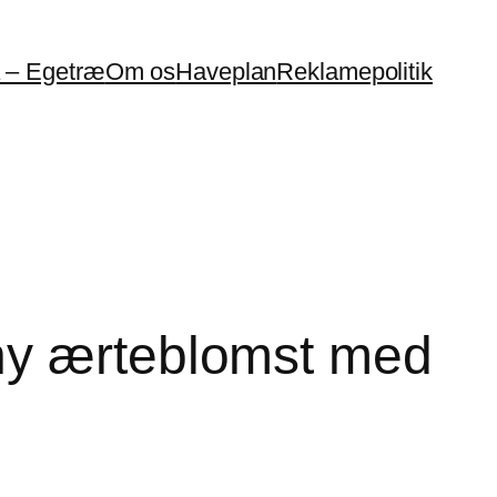
a – Egetræ
Om os
Haveplan
Reklamepolitik
ny ærteblomst med