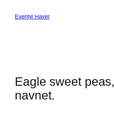
Spring
til
Eventyr Haver
indhold
Eagle sweet peas
navnet.